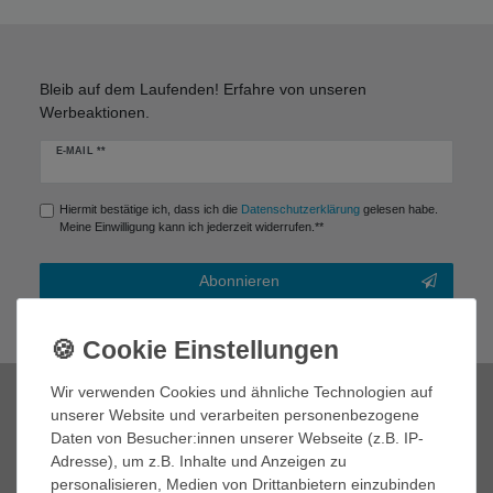
Bleib auf dem Laufenden! Erfahre von unseren
Werbeaktionen.
Newsletter
E-MAIL **
Honig
Hiermit bestätige ich, dass ich die
Daten­schutz­erklärung
gelesen habe.
Meine Einwilligung kann ich jederzeit widerrufen.**
Abonnieren
** Hierbei handelt es sich um ein Pflichtfeld.
Wir verwenden Cookies und ähnliche Technologien auf
Zahlungsmöglichkeiten
unserer Website und verarbeiten personenbezogene
Daten von Besucher:innen unserer Webseite (z.B. IP-
Adresse), um z.B. Inhalte und Anzeigen zu
personalisieren, Medien von Drittanbietern einzubinden