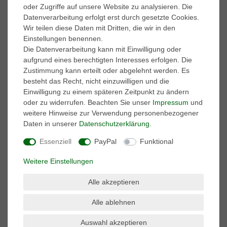
oder Zugriffe auf unsere Website zu analysieren. Die
Datenverarbeitung erfolgt erst durch gesetzte Cookies.
Marken
Wir teilen diese Daten mit Dritten, die wir in den
A.S. 98
Einstellungen benennen.
adidas Performance
Die Datenverarbeitung kann mit Einwilligung oder
AKU
aufgrund eines berechtigten Interesses erfolgen. Die
ART
Zustimmung kann erteilt oder abgelehnt werden. Es
BK British-Knights
besteht das Recht, nicht einzuwilligen und die
Buffalo
Einwilligung zu einem späteren Zeitpunkt zu ändern
Caprice
oder zu widerrufen. Beachten Sie unser
Impressum
und
Caterpillar
weitere Hinweise zur Verwendung personenbezogener
Columbia
Daten in unserer
Daten­schutz­erklärung
.
Converse
Dr. Martens
Essenziell
PayPal
Funktional
El Naturalista
Weitere Einstellungen
Harley Davidson
Kamik
Alle akzeptieren
Keen
Keds
Alle ablehnen
Lackner
Marco Tozzi
Auswahl akzeptieren