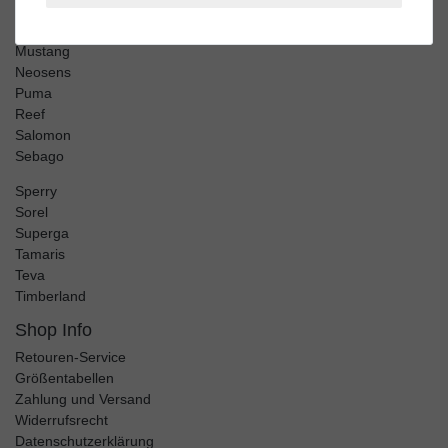
Merrell
Mjus
Mustang
Neosens
Puma
Reef
Salomon
Sebago
Sperry
Sorel
Superga
Tamaris
Teva
Timberland
Shop Info
Retouren-Service
Größentabellen
Zahlung und Versand
Widerrufsrecht
Datenschutzerklärung