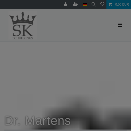
0,00 EUR
☰
Dr. Martens