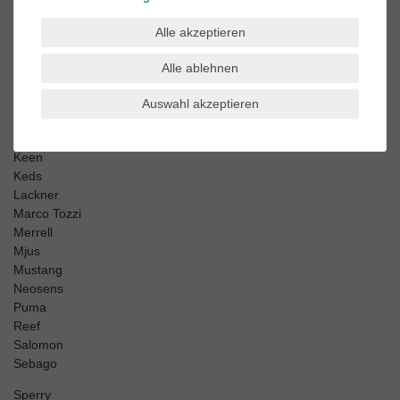
Caterpillar
Columbia
Alle akzeptieren
Converse
Alle ablehnen
Dr. Martens
El Naturalista
Auswahl akzeptieren
Harley Davidson
Kamik
Keen
Keds
Lackner
Marco Tozzi
Merrell
Mjus
Mustang
Neosens
Puma
Reef
Salomon
Sebago
Sperry