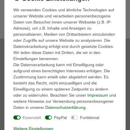
Meine Einwilligung kann ich jederzeit widerrufen.**
Wir verwenden Cookies und ähnliche Technologien auf
unserer Website und verarbeiten personenbezogene
Abonnieren
Daten von Besucher:innen unserer Webseite (z.B. IP-
** Hierbei handelt es sich um ein Pflichtfeld.
Adresse), um z.B. Inhalte und Anzeigen zu
personalisieren, Medien von Drittanbietern einzubinden
oder Zugriffe auf unsere Website zu analysieren. Die
Datenverarbeitung erfolgt erst durch gesetzte Cookies.
Zahlungsmöglichkeiten
Wir teilen diese Daten mit Dritten, die wir in den
Einstellungen benennen.
Die Datenverarbeitung kann mit Einwilligung oder
aufgrund eines berechtigten Interesses erfolgen. Die
Zustimmung kann erteilt oder abgelehnt werden. Es
besteht das Recht, nicht einzuwilligen und die
Marken
Einwilligung zu einem späteren Zeitpunkt zu ändern
A.S. 98
oder zu widerrufen. Beachten Sie unser
Impressum
und
adidas Performance
weitere Hinweise zur Verwendung personenbezogener
AKU
Daten in unserer
Daten­schutz­erklärung
.
ART
BK British-Knights
Essenziell
PayPal
Funktional
Buffalo
Caprice
Weitere Einstellungen