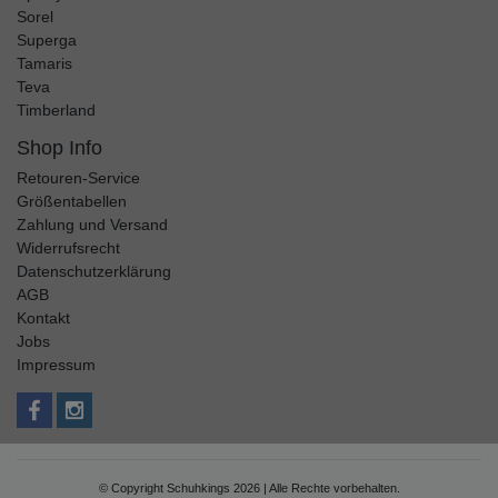
Sorel
Superga
Tamaris
Teva
Timberland
Shop Info
Retouren-Service
Größentabellen
Zahlung und Versand
Widerrufsrecht
Datenschutzerklärung
AGB
Kontakt
Jobs
Impressum
© Copyright Schuhkings 2026 | Alle Rechte vorbehalten.