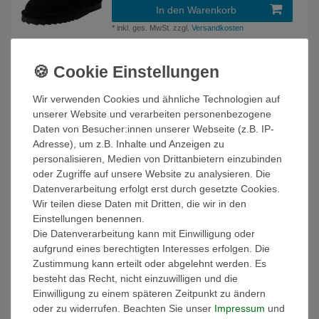
In den Warenkorb
*
inkl. ges. MwSt.
zzgl.
Versandkosten
Warmbat Australia Damen Sportliche Stiefelette
Winterschuhe Willow Plateau WLW3710 Braun
24 Apricot Wildleder / Suede
ab 99,95 € *
Wir verwenden Cookies und ähnliche Technologien auf
unserer Website und verarbeiten personenbezogene
Artikel anzeigen
Daten von Besucher:innen unserer Webseite (z.B. IP-
*
inkl. ges. MwSt.
zzgl.
Versandkosten
Adresse), um z.B. Inhalte und Anzeigen zu
personalisieren, Medien von Drittanbietern einzubinden
oder Zugriffe auf unsere Website zu analysieren. Die
Warmbat Australia Damen Stiefel Stiefel
Kangaroo KNG 3210 Braun 25 Cognac Wildleder
Datenverarbeitung erfolgt erst durch gesetzte Cookies.
/ Suede
Wir teilen diese Daten mit Dritten, die wir in den
102,66 € *
UVP 129,95 €
Einstellungen benennen.
Die Datenverarbeitung kann mit Einwilligung oder
In den Warenkorb
aufgrund eines berechtigten Interesses erfolgen. Die
*
inkl. ges. MwSt.
zzgl.
Versandkosten
Zustimmung kann erteilt oder abgelehnt werden. Es
besteht das Recht, nicht einzuwilligen und die
Warmbat Australia Damen Stiefel Stiefel Moonbi
Einwilligung zu einem späteren Zeitpunkt zu ändern
MBI 3260 Schwarz 99 Black Wildleder / Suede
oder zu widerrufen. Beachten Sie unser
Impressum
und