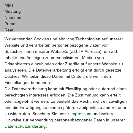
Mjus
Mustang
Neosens
Puma
Reef
Salomon
Wir verwenden Cookies und ähnliche Technologien auf unserer
Sebago
Website und verarbeiten personenbezogene Daten von
Besucher:innen unserer Webseite (z.B. IP-Adresse), um z.B.
Sperry
Inhalte und Anzeigen zu personalisieren, Medien von
Sorel
Drittanbietern einzubinden oder Zugriffe auf unsere Website zu
Superga
analysieren. Die Datenverarbeitung erfolgt erst durch gesetzte
Tamaris
Cookies. Wir teilen diese Daten mit Dritten, die wir in den
Teva
Einstellungen benennen.
Timberland
Die Datenverarbeitung kann mit Einwilligung oder aufgrund eines
Shop Info
berechtigten Interesses erfolgen. Die Zustimmung kann erteilt
oder abgelehnt werden. Es besteht das Recht, nicht einzuwilligen
Retouren-Service
und die Einwilligung zu einem späteren Zeitpunkt zu ändern oder
Größentabellen
zu widerrufen. Beachten Sie unser
Impressum
und weitere
Zahlung und Versand
Hinweise zur Verwendung personenbezogener Daten in unserer
Widerrufsrecht
Daten­schutz­erklärung
.
Datenschutzerklärung