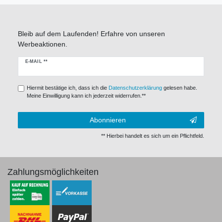
Bleib auf dem Laufenden! Erfahre von unseren
Werbeaktionen.
Newsletter
E-MAIL **
Honig
Hiermit bestätige ich, dass ich die
Daten­schutz­erklärung
gelesen habe.
Meine Einwilligung kann ich jederzeit widerrufen.**
Abonnieren
** Hierbei handelt es sich um ein Pflichtfeld.
Zahlungsmöglichkeiten