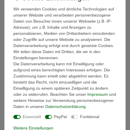
Wir verwenden Cookies und ähnliche Technologien auf
Plakton Damen Komfort Sandalen Mam Alou
575080 575080 Apure Rosa Fuxia Leder
unserer Website und verarbeiten personenbezogene
ab 69,95 € *
Daten von Besucher:innen unserer Webseite (z.B. IP-
Adresse), um z.B. Inhalte und Anzeigen zu
Artikel anzeigen
personalisieren, Medien von Drittanbietern einzubinden
*
inkl. ges. MwSt.
zzgl.
Versandkosten
oder Zugriffe auf unsere Website zu analysieren. Die
Datenverarbeitung erfolgt erst durch gesetzte Cookies.
Wir teilen diese Daten mit Dritten, die wir in den
Plakton Damen Komfort Sandalen Mam Vali
Einstellungen benennen.
575184 575184 Afelpado Blau Zafiro Leder
Die Datenverarbeitung kann mit Einwilligung oder
55,26 € *
UVP 74,95 €
aufgrund eines berechtigten Interesses erfolgen. Die
Zustimmung kann erteilt oder abgelehnt werden. Es
In den Warenkorb
besteht das Recht, nicht einzuwilligen und die
*
inkl. ges. MwSt.
zzgl.
Versandkosten
Einwilligung zu einem späteren Zeitpunkt zu ändern
oder zu widerrufen. Beachten Sie unser
Impressum
und
weitere Hinweise zur Verwendung personenbezogener
Plakton Damen Komfort Sandalen Mam Vali
575184 575184 Afelpado Lila Malva Leder
Daten in unserer
Daten­schutz­erklärung
.
ab 74,95 € *
Essenziell
PayPal
Funktional
Artikel anzeigen
Weitere Einstellungen
*
inkl. ges. MwSt.
zzgl.
Versandkosten