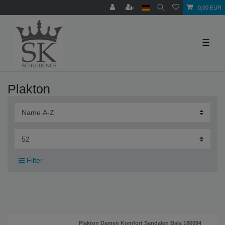
0,00 EUR
☰
Plakton
Filter
Plakton Damen Komfort Sandalen Bala 186094