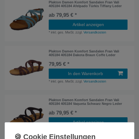
Plakton Damen Komfort Sandalen Fran Vali
405184 405184 Afelpado Türkis Tiffany Leder
ab 79,95 € *
Artikel anzeigen
*
inkl. ges. MwSt.
zzgl.
Versandkosten
Plakton Damen Komfort Sandalen Fran Vali
405184 405184 Dakota Braun Coffe Leder
79,95 € *
In den Warenkorb
*
inkl. ges. MwSt.
zzgl.
Versandkosten
Plakton Damen Komfort Sandalen Fran Vali
405184 405184 Vaqueta Schwarz Negro Leder
ab 79,95 € *
Artikel anzeigen
*
inkl. ges. MwSt.
zzgl.
Versandkosten