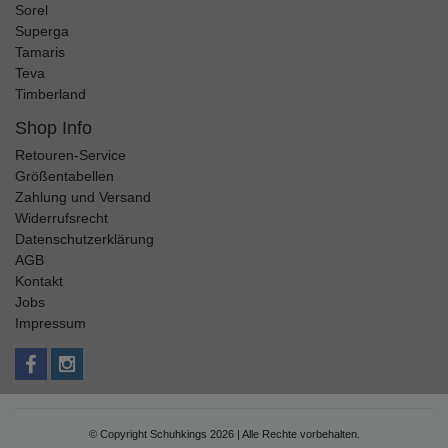
Sorel
Superga
Tamaris
Teva
Timberland
Shop Info
Retouren-Service
Größentabellen
Zahlung und Versand
Widerrufsrecht
Datenschutzerklärung
AGB
Kontakt
Jobs
Impressum
© Copyright Schuhkings 2026 | Alle Rechte vorbehalten.