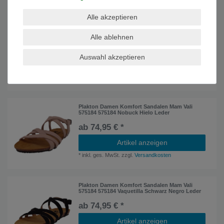
Alle akzeptieren
Plakton Damen Komfort Sandalen Mam Vali
575184 575184 Afelpado Schwarz Negro Leder
Alle ablehnen
ab 74,95 € *
Auswahl akzeptieren
Artikel anzeigen
*
inkl. ges. MwSt.
zzgl.
Versandkosten
Plakton Damen Komfort Sandalen Mam Vali
575184 575184 Nobuck Hielo Leder
ab 74,95 € *
Artikel anzeigen
*
inkl. ges. MwSt.
zzgl.
Versandkosten
Plakton Damen Komfort Sandalen Mam Vali
575184 575184 Vaquetilla Schwarz Negro Leder
ab 74,95 € *
Artikel anzeigen