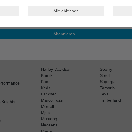
Alle ablehnen
be. Meine Einwilligung kann ich jederzeit widerrufen.**
Abonnieren
Harley Davidson
Sperry
Kamik
Sorel
Keen
Superga
erformance
Keds
Tamaris
Lackner
Teva
Marco Tozzi
Timberland
h-Knights
Merrell
Mjus
Mustang
r
Neosens
Puma