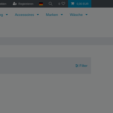
elden
Registrieren
0
0,00 EUR
ung
Accessoires
Marken
Wäsche
Filter