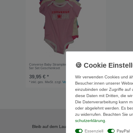
Converse Baby Strampler Mädchen - Baby Bodys
5er Set Geschenkset
39,95 € *
Wir verwenden Cookies und äh
*
inkl. ges. MwSt.
zzgl.
Versandkosten
Besucher:innen unserer Webseit
einzubinden oder Zugriffe auf 
diese Daten mit Dritten, die w
Die Datenverarbeitung kann mit
oder abgelehnt werden. Es best
zu widerrufen. Beachten Sie 
schutz­erklärung
.
Bleib auf dem Laufenden! Erfahre von unseren Werbe
Essenziell
PayPal