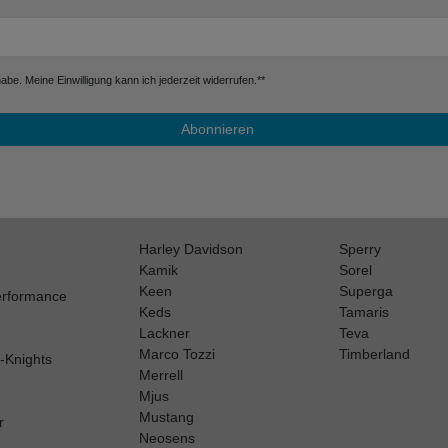
be. Meine Einwilligung kann ich jederzeit widerrufen.**
Abonnieren
Harley Davidson
Sperry
Kamik
Sorel
Keen
Superga
erformance
Keds
Tamaris
Lackner
Teva
Marco Tozzi
Timberland
h-Knights
Merrell
Mjus
Mustang
r
Neosens