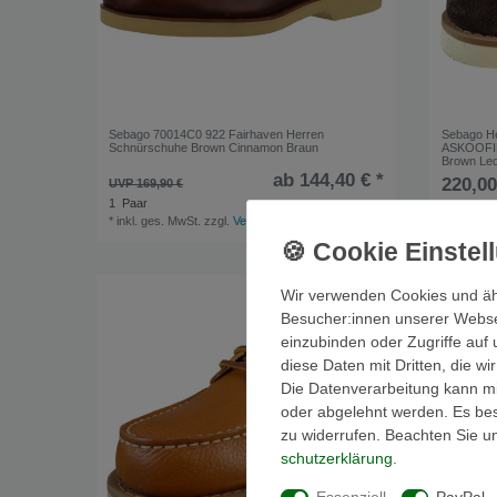
Sebago 70014C0 922 Fairhaven Herren
Sebago H
Schnürschuhe Brown Cinnamon Braun
ASKOOFIE
Brown Le
ab 144,40 € *
220,00
UVP 169,90 €
1
Paar
*
inkl. ges
*
inkl. ges. MwSt.
zzgl.
Versandkosten
Wir verwenden Cookies und äh
Besucher:innen unserer Webseit
einzubinden oder Zugriffe auf 
diese Daten mit Dritten, die w
Die Datenverarbeitung kann mit
oder abgelehnt werden. Es best
zu widerrufen. Beachten Sie 
schutz­erklärung
.
Essenziell
PayPal