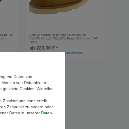
e ASKOOK
Sebago Herren Halbschuhe Halbschuhe
rown
ASKOOKFIELD 75121CW Braun 912 Brown TAN
Leder
ab 220,00 € *
*
inkl. ges. MwSt.
zzgl.
Versandkosten
ezogene Daten von
, Medien von Drittanbietern
h gesetzte Cookies. Wir teilen
ie Zustimmung kann erteilt
eren Zeitpunkt zu ändern oder
ener Daten in unserer
Daten­