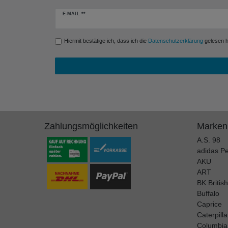
Newsletter
E-MAIL **
Honig
Hiermit bestätige ich, dass ich die
Daten­schutz­erklärung
gelesen ha
Zahlungsmöglichkeiten
Marken
A.S. 98
adidas P
AKU
ART
BK Britis
Buffalo
Caprice
Caterpilla
Columbia