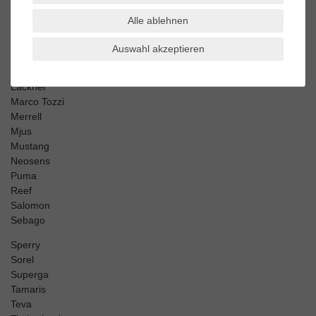
El Naturalista
Alle ablehnen
Harley Davidson
Kamik
Auswahl akzeptieren
Keen
Keds
Lackner
Marco Tozzi
Merrell
Mjus
Mustang
Neosens
Puma
Reef
Salomon
Sebago
Sperry
Sorel
Superga
Tamaris
Teva