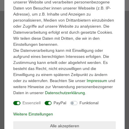
unserer Website und verarbeiten personenbezogene
Daten von Besucher:innen unserer Webseite (z.B. IP-
Adresse), um z.B. Inhalte und Anzeigen zu
Zahlungsmöglichkeiten
personalisieren, Medien von Drittanbietern einzubinden
oder Zugriffe auf unsere Website zu analysieren. Die
Datenverarbeitung erfolgt erst durch gesetzte Cookies.
Wir teilen diese Daten mit Dritten, die wir in den
Einstellungen benennen.
Die Datenverarbeitung kann mit Einwilligung oder
Marken
aufgrund eines berechtigten Interesses erfolgen. Die
Zustimmung kann erteilt oder abgelehnt werden. Es
A.S. 98
besteht das Recht, nicht einzuwilligen und die
adidas Performance
Einwilligung zu einem späteren Zeitpunkt zu ändern
AKU
oder zu widerrufen. Beachten Sie unser
Impressum
und
ART
weitere Hinweise zur Verwendung personenbezogener
BK British-Knights
Daten in unserer
Daten­schutz­erklärung
.
Buffalo
Caprice
Essenziell
PayPal
Funktional
Caterpillar
Columbia
Weitere Einstellungen
Converse
Dr. Martens
Alle akzeptieren