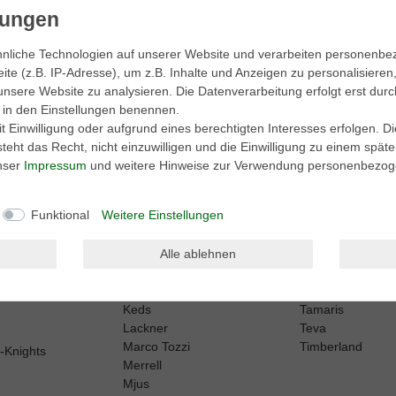
aktionen.
nliche Technologien auf unserer Website und verarbeiten personenb
e (z.B. IP-Adresse), um z.B. Inhalte und Anzeigen zu personalisieren
unsere Website zu analysieren. Die Datenverarbeitung erfolgt erst durc
be. Meine Einwilligung kann ich jederzeit widerrufen.**
ir in den Einstellungen benennen.
 Einwilligung oder aufgrund eines berechtigten Interesses erfolgen. D
eht das Recht, nicht einzuwilligen und die Einwilligung zu einem spät
Abonnieren
unser
Impressum
und weitere Hinweise zur Verwendung personenbezog
Funktional
Weitere Einstellungen
Alle ablehnen
Harley Davidson
Sperry
Kamik
Sorel
Keen
Superga
erformance
Keds
Tamaris
Lackner
Teva
Marco Tozzi
Timberland
h-Knights
Merrell
Mjus