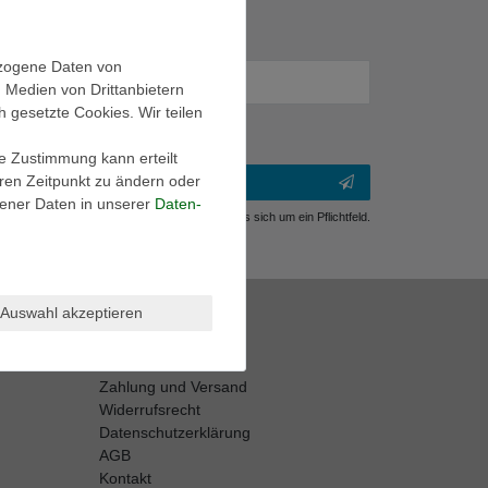
ezogene Daten von
, Medien von Drittanbietern
h gesetzte Cookies. Wir teilen
ie Zustimmung kann erteilt
eren Zeitpunkt zu ändern oder
ener Daten in unserer
Daten­
** Hierbei handelt es sich um ein Pflichtfeld.
Shop Info
Auswahl akzeptieren
Retouren-Service
Größentabellen
Zahlung und Versand
Widerrufsrecht
Datenschutzerklärung
AGB
Kontakt