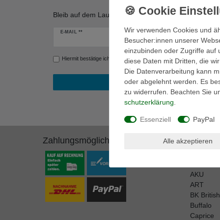
Bleib auf dem Laufenden! Erfahre von unseren Werbe
Wir verwenden Cookies und äh
Newsletter
E-MAIL **
Besucher:innen unserer Webseit
Honig
einzubinden oder Zugriffe auf 
Hiermit bestätige ich, dass ich die
Daten­schutz­erklärung
gelesen ha
diese Daten mit Dritten, die w
Die Datenverarbeitung kann mit
oder abgelehnt werden. Es best
zu widerrufen. Beachten Sie 
schutz­erklärung
.
Essenziell
PayPal
Zahlungsmöglichkeiten
Marken
Alle akzeptieren
A.S. 98
adidas P
AKU
ART
BK Britis
Buffalo
Caprice