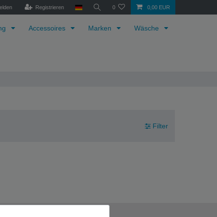
elden
Registrieren
0
0,00 EUR
ung
Accessoires
Marken
Wäsche
Filter