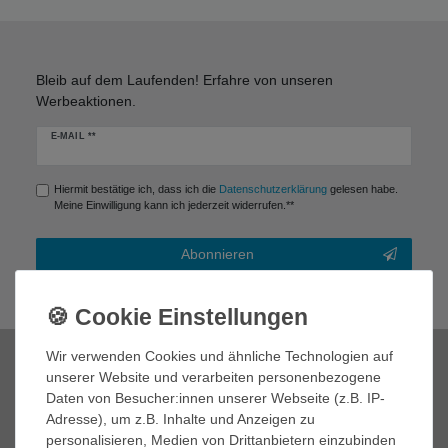
Bleib auf dem Laufenden! Erfahre von unseren
Werbeaktionen.
Newsletter
E-MAIL **
Honig
Hiermit bestätige ich, dass ich die
Daten­schutz­erklärung
gelesen habe.
Meine Einwilligung kann ich jederzeit widerrufen.**
Abonnieren
** Hierbei handelt es sich um ein Pflichtfeld.
Wir verwenden Cookies und ähnliche Technologien auf
Zahlungsmöglichkeiten
unserer Website und verarbeiten personenbezogene
Daten von Besucher:innen unserer Webseite (z.B. IP-
Adresse), um z.B. Inhalte und Anzeigen zu
personalisieren, Medien von Drittanbietern einzubinden