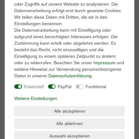
oder Zugriffe auf unsere Website zu analysieren. Die
Datenverarbeitung erfolgt erst durch gesetzte Cookies.
Marken
Wir teilen diese Daten mit Dritten, die wir in den
A.S. 98
Einstellungen benennen.
adidas Performance
Die Datenverarbeitung kann mit Einwilligung oder
AKU
aufgrund eines berechtigten Interesses erfolgen. Die
ART
Zustimmung kann erteilt oder abgelehnt werden. Es
BK British-Knights
besteht das Recht, nicht einzuwilligen und die
Buffalo
Einwilligung zu einem späteren Zeitpunkt zu ändern
Caprice
oder zu widerrufen. Beachten Sie unser
Impressum
und
Caterpillar
weitere Hinweise zur Verwendung personenbezogener
Columbia
Daten in unserer
Daten­schutz­erklärung
.
Converse
Dr. Martens
Essenziell
PayPal
Funktional
El Naturalista
Weitere Einstellungen
Harley Davidson
Kamik
Alle akzeptieren
Keen
Keds
Alle ablehnen
Lackner
Marco Tozzi
Auswahl akzeptieren