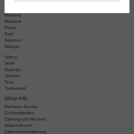
Merrell
Mjus
Mustang
Neosens
Puma
Reef
Salomon
Sebago
Sperry
Sorel
Superga
Tamaris
Teva
Timberland
Shop Info
Retouren-Service
Größentabellen
Zahlung und Versand
Widerrufsrecht
Datenschutzerklärung