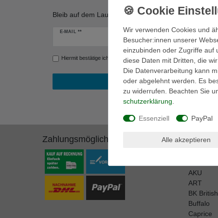
Bleib auf dem Laufenden! Erfahre von unseren Werbe
Wir verwenden Cookies und äh
Newsletter
E-MAIL **
Besucher:innen unserer Webseit
Honig
einzubinden oder Zugriffe auf 
Hiermit bestätige ich, dass ich die
Daten­schutz­erklärung
gelesen ha
diese Daten mit Dritten, die w
Die Datenverarbeitung kann mit
oder abgelehnt werden. Es best
zu widerrufen. Beachten Sie 
schutz­erklärung
.
Essenziell
PayPal
Zahlungsmöglichkeiten
Marken
Alle akzeptieren
A.S. 98
adidas P
AKU
ART
BK Britis
Buffalo
Caprice