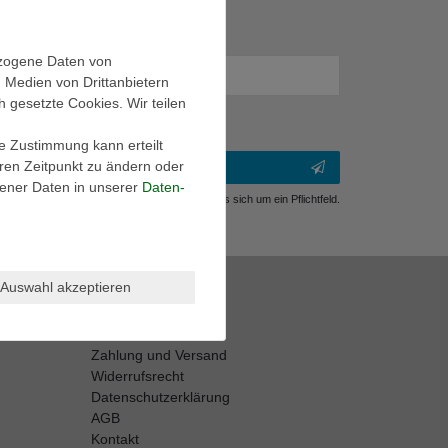
ezogene Daten von
, Medien von Drittanbietern
h gesetzte Cookies. Wir teilen
ie Zustimmung kann erteilt
eren Zeitpunkt zu ändern oder
ener Daten in unserer
Daten­
** Hierbei handelt es sich um ein Pflichtfeld.
Shop Info
Auswahl akzeptieren
Retouren-Service
Größentabellen
Zahlung und Versand
Widerrufsrecht
Datenschutzerklärung
AGB
Kontakt