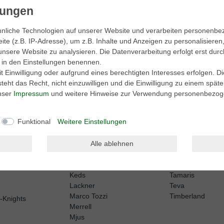
aktionen.
nliche Technologien auf unserer Website und verarbeiten personenb
e (z.B. IP-Adresse), um z.B. Inhalte und Anzeigen zu personalisieren
unsere Website zu analysieren. Die Datenverarbeitung erfolgt erst durc
be. Meine Einwilligung kann ich jederzeit widerrufen.**
ir in den Einstellungen benennen.
 Einwilligung oder aufgrund eines berechtigten Interesses erfolgen. D
eht das Recht, nicht einzuwilligen und die Einwilligung zu einem spät
Abonnieren
unser
Impressum
und weitere Hinweise zur Verwendung personenbezog
Funktional
Weitere Einstellungen
Alle ablehnen
Harley Davidson
Sperry
Kamik
Sorel
Keen
Superga
erformance
Keds
Tamaris
Lackner
Teva
Marco Tozzi
Timberland
h-Knights
Merrell
Mjus