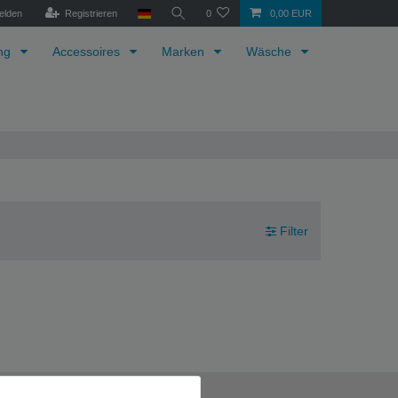
elden
Registrieren
0
0,00 EUR
ung
Accessoires
Marken
Wäsche
Filter