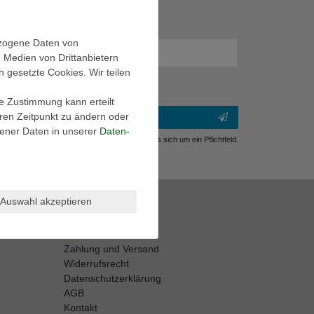
ezogene Daten von
, Medien von Drittanbietern
h gesetzte Cookies. Wir teilen
ie Zustimmung kann erteilt
eren Zeitpunkt zu ändern oder
ener Daten in unserer
Daten­
** Hierbei handelt es sich um ein Pflichtfeld.
Shop Info
Auswahl akzeptieren
Retouren-Service
Größentabellen
Zahlung und Versand
Widerrufsrecht
Datenschutzerklärung
AGB
Kontakt