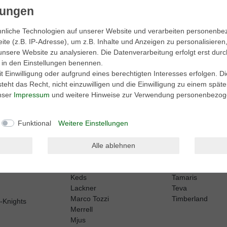
aktionen.
nliche Technologien auf unserer Website und verarbeiten personenb
e (z.B. IP-Adresse), um z.B. Inhalte und Anzeigen zu personalisieren
unsere Website zu analysieren. Die Datenverarbeitung erfolgt erst durc
be. Meine Einwilligung kann ich jederzeit widerrufen.**
ir in den Einstellungen benennen.
 Einwilligung oder aufgrund eines berechtigten Interesses erfolgen. D
eht das Recht, nicht einzuwilligen und die Einwilligung zu einem spät
Abonnieren
unser
Impressum
und weitere Hinweise zur Verwendung personenbezog
Funktional
Weitere Einstellungen
Alle ablehnen
Harley Davidson
Sperry
Kamik
Sorel
Keen
Superga
erformance
Keds
Tamaris
Lackner
Teva
Marco Tozzi
Timberland
h-Knights
Merrell
Mjus