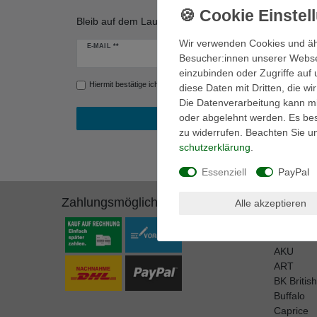
Bleib auf dem Laufenden! Erfahre von unseren Werbe
Wir verwenden Cookies und äh
Newsletter
E-MAIL **
Besucher:innen unserer Webseit
Honig
einzubinden oder Zugriffe auf 
Hiermit bestätige ich, dass ich die
Daten­schutz­erklärung
gelesen ha
diese Daten mit Dritten, die w
Die Datenverarbeitung kann mit
oder abgelehnt werden. Es best
zu widerrufen. Beachten Sie 
schutz­erklärung
.
Essenziell
PayPal
Zahlungsmöglichkeiten
Marken
Alle akzeptieren
A.S. 98
adidas P
AKU
ART
BK Britis
Buffalo
Caprice