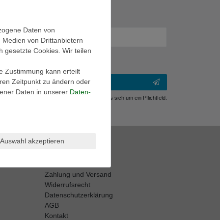
ezogene Daten von
, Medien von Drittanbietern
h gesetzte Cookies. Wir teilen
ie Zustimmung kann erteilt
eren Zeitpunkt zu ändern oder
ener Daten in unserer
Daten­
** Hierbei handelt es sich um ein Pflichtfeld.
Shop Info
Auswahl akzeptieren
Retouren-Service
Größentabellen
Zahlung und Versand
Widerrufsrecht
Datenschutzerklärung
AGB
Kontakt