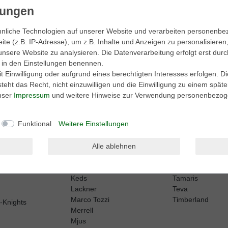
aktionen.
nliche Technologien auf unserer Website und verarbeiten personenb
e (z.B. IP-Adresse), um z.B. Inhalte und Anzeigen zu personalisieren
unsere Website zu analysieren. Die Datenverarbeitung erfolgt erst durc
be. Meine Einwilligung kann ich jederzeit widerrufen.**
ir in den Einstellungen benennen.
 Einwilligung oder aufgrund eines berechtigten Interesses erfolgen. D
eht das Recht, nicht einzuwilligen und die Einwilligung zu einem spät
Abonnieren
unser
Impressum
und weitere Hinweise zur Verwendung personenbezog
Funktional
Weitere Einstellungen
Alle ablehnen
Harley Davidson
Sperry
Kamik
Sorel
Keen
Superga
erformance
Keds
Tamaris
Lackner
Teva
Marco Tozzi
Timberland
h-Knights
Merrell
Mjus