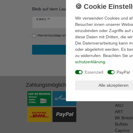
Bleib auf dem Laufenden! Erfahre von unseren Werbe
Wir verwenden Cookies und äh
Newsletter
E-MAIL **
Besucher:innen unserer Webseit
Honig
einzubinden oder Zugriffe auf 
Hiermit bestätige ich, dass ich die
Daten­schutz­erklärung
gelesen ha
diese Daten mit Dritten, die w
Die Datenverarbeitung kann mit
oder abgelehnt werden. Es best
zu widerrufen. Beachten Sie 
schutz­erklärung
.
Essenziell
PayPal
Zahlungsmöglichkeiten
Marken
Alle akzeptieren
A.S. 98
adidas P
AKU
ART
BK Britis
Buffalo
Caprice