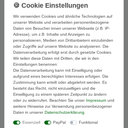
Artikel anzeigen
*
inkl. ges. MwSt.
zzgl.
Versandkosten
Wir verwenden Cookies und ähnliche Technologien auf
unserer Website und verarbeiten personenbezogene
Daten von Besucher:innen unserer Webseite (z.B. IP-
Timberland Herren Sportliche Halbschuhe
Winsor Park TB0A5Y6W001 Schwarz Black
Adresse), um z.B. Inhalte und Anzeigen zu
Nubuck Leder mit GreenStride Gummisohle &
EVA & EVA
personalisieren, Medien von Drittanbietern einzubinden
122,45 € *
UVP 155,00 €
oder Zugriffe auf unsere Website zu analysieren. Die
Datenverarbeitung erfolgt erst durch gesetzte Cookies.
In den Warenkorb
Wir teilen diese Daten mit Dritten, die wir in den
*
inkl. ges. MwSt.
zzgl.
Versandkosten
Einstellungen benennen.
Die Datenverarbeitung kann mit Einwilligung oder
Timberland Herren Sportliche Wanderschuhe
aufgrund eines berechtigten Interesses erfolgen. Die
Sprint Trekker Mid A1XVQ TB0A1XVQ231 Braun
Zustimmung kann erteilt oder abgelehnt werden. Es
Wheat Nubuck Leder mit EVA & OrthoLite
ab 145,00 € *
besteht das Recht, nicht einzuwilligen und die
Einwilligung zu einem späteren Zeitpunkt zu ändern
Artikel anzeigen
oder zu widerrufen. Beachten Sie unser
Impressum
und
*
inkl. ges. MwSt.
zzgl.
Versandkosten
weitere Hinweise zur Verwendung personenbezogener
Daten in unserer
Daten­schutz­erklärung
.
Timberland Herren Sportliche Wanderschuhe
Essenziell
PayPal
Funktional
Sprint Trekker Mid A24AB0 TB0A24AB015
Schwarz Black Nubuck Leder mit EVA &