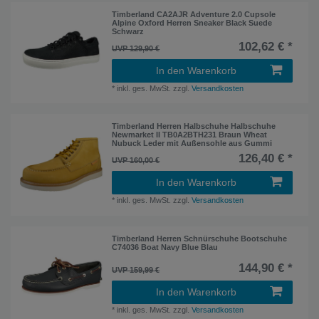
Timberland CA2AJR Adventure 2.0 Cupsole
Alpine Oxford Herren Sneaker Black Suede
Schwarz
102,62 € *
UVP 129,90 €
In den Warenkorb
*
inkl. ges. MwSt.
zzgl.
Versandkosten
Timberland Herren Halbschuhe Halbschuhe
Newmarket II TB0A2BTH231 Braun Wheat
Nubuck Leder mit Außensohle aus Gummi
126,40 € *
UVP 160,00 €
In den Warenkorb
*
inkl. ges. MwSt.
zzgl.
Versandkosten
Timberland Herren Schnürschuhe Bootschuhe
C74036 Boat Navy Blue Blau
144,90 € *
UVP 159,99 €
In den Warenkorb
*
inkl. ges. MwSt.
zzgl.
Versandkosten