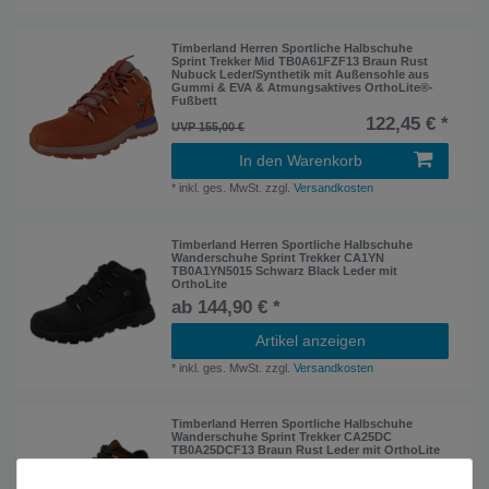
Timberland Herren Sportliche Halbschuhe
Sprint Trekker Mid TB0A61FZF13 Braun Rust
Nubuck Leder/Synthetik mit Außensohle aus
Gummi & EVA & Atmungsaktives OrthoLite®-
Fußbett
122,45 € *
UVP 155,00 €
In den Warenkorb
*
inkl. ges. MwSt.
zzgl.
Versandkosten
Timberland Herren Sportliche Halbschuhe
Wanderschuhe Sprint Trekker CA1YN
TB0A1YN5015 Schwarz Black Leder mit
OrthoLite
ab 144,90 € *
Artikel anzeigen
*
inkl. ges. MwSt.
zzgl.
Versandkosten
Timberland Herren Sportliche Halbschuhe
Wanderschuhe Sprint Trekker CA25DC
TB0A25DCF13 Braun Rust Leder mit OrthoLite
ab 144,90 € *