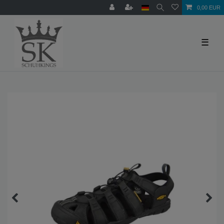
0,00 EUR
☰