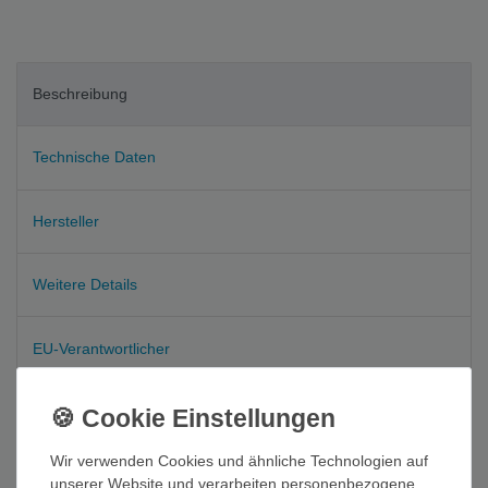
Beschreibung
Technische Daten
Hersteller
Weitere Details
EU-Verantwortlicher
CLEARWATER ist die sehr leichte und vielseitig einsetzbaren
Sandale aus dem Hause KEEN. Dank der bewährten KEEN
Wir verwenden Cookies und ähnliche Technologien auf
Passform fühlen Sie sich auf Anhieb wohl. Das
unserer Website und verarbeiten personenbezogene
Schnellzugschnürsystem passt den Schuh individuell Ihren