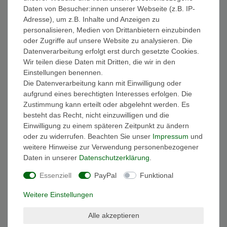
Daten von Besucher:innen unserer Webseite (z.B. IP-
Füssen an. Trotz des leichten Gewichts ist die CLEARWATER
Adresse), um z.B. Inhalte und Anzeigen zu
Sandale sehr robust und bietet dank der mehrdirektionalen Sohle
personalisieren, Medien von Drittanbietern einzubinden
und des Messerschnitt Profil den notwendigen Grip, auf jedem
oder Zugriffe auf unsere Website zu analysieren. Die
Untergrund.
Datenverarbeitung erfolgt erst durch gesetzte Cookies.
Farbe: Magnet/Black (Grau/Schwarz)
Wir teilen diese Daten mit Dritten, die wir in den
Modell: CLEARWATER - 1013107
Einstellungen benennen.
Verschluss: Schnellschnürsystem
Die Datenverarbeitung kann mit Einwilligung oder
Schuhspitze: rund
aufgrund eines berechtigten Interesses erfolgen. Die
Material Decksohle: Textil
Zustimmung kann erteilt oder abgelehnt werden. Es
Material Laufsohle: Abriebfeste Gummisohle
besteht das Recht, nicht einzuwilligen und die
Obermaterial: Waschbares Leder
Einwilligung zu einem späteren Zeitpunkt zu ändern
Innenmaterial: Mesh
oder zu widerrufen. Beachten Sie unser
Impressum
und
Fußgewölbeunterstützung des Mittelfußes
weitere Hinweise zur Verwendung personenbezogener
TPU
-Stabilitätsplatte
Daten in unserer
Daten­schutz­erklärung
.
Verstärkung im Mittelfußbereich
Essenziell
PayPal
Funktional
Zehenschutz
Weitere Einstellungen
Angaben zum Hersteller (EU-Produktsicherheitsverordnung,
GPSR)
Alle akzeptieren
KEEN EUROPE OUTDOOR B.V.