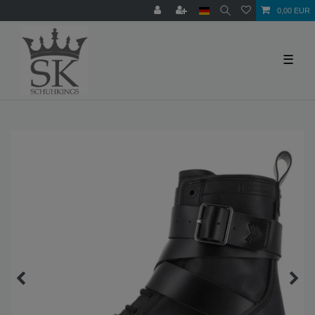
0,00 EUR
☰