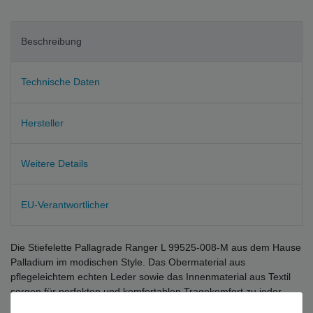
Beschreibung
Technische Daten
Hersteller
Weitere Details
EU-Verantwortlicher
Die Stiefelette Pallagrade Ranger L 99525-008-M aus dem Hause
Palladium im modischen Style. Das Obermaterial aus
pflegeleichtem echten Leder sowie das Innenmaterial aus Textil
sorgen für perfekten und komfortablen Tragekomfort zu jeder
Jahres und Tageszeit. Der Schnürverschluss sorgt für den