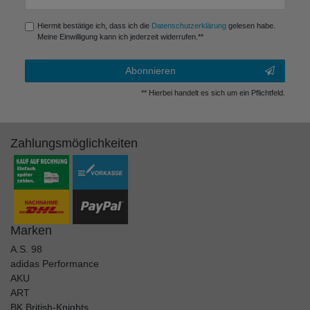
Honig
Hiermit bestätige ich, dass ich die
Daten­schutz­erklärung
gelesen habe.
Meine Einwilligung kann ich jederzeit widerrufen.**
Abonnieren
** Hierbei handelt es sich um ein Pflichtfeld.
Zahlungsmöglichkeiten
Marken
A.S. 98
adidas Performance
AKU
ART
BK British-Knights