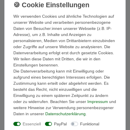
leichten Einstieg und setzt diese Stiefelette auch noch stilvoll in
Szene. Die Stiefeletten haben einen Blockabsatz mit einer Höhe
von 3 cm und eine Laufsohle aus Gummi. Die Palladium
Wir verwenden Cookies und ähnliche Technologien auf
Pallagrade Ranger L sind absolut toll mit allem kombinierbar.
unserer Website und verarbeiten personenbezogene
Daten von Besucher:innen unserer Webseite (z.B. IP-
Farbe: Schwarz
Adresse), um z.B. Inhalte und Anzeigen zu
Herstellerfarbe: Black
personalisieren, Medien von Drittanbietern einzubinden
Modell: 99525-008-M
oder Zugriffe auf unsere Website zu analysieren. Die
Artikelname: Pallagrade Ranger L
Datenverarbeitung erfolgt erst durch gesetzte Cookies.
Obermaterial: Leder
Wir teilen diese Daten mit Dritten, die wir in den
Innenmaterial: Textil
Einstellungen benennen.
Decksohle: Textil
Die Datenverarbeitung kann mit Einwilligung oder
Sohle: abriebfester Gummi
aufgrund eines berechtigten Interesses erfolgen. Die
Schuhspitze: Rund
Zustimmung kann erteilt oder abgelehnt werden. Es
Verschluss: Schnürung
besteht das Recht, nicht einzuwilligen und die
Absatzform: Blockabsatz
Einwilligung zu einem späteren Zeitpunkt zu ändern
Absatzhöhe :3cm
oder zu widerrufen. Beachten Sie unser
Impressum
und
Anlass: Freizeit
weitere Hinweise zur Verwendung personenbezogener
Außensohle: abriebfest
Daten in unserer
Daten­schutz­erklärung
.
Innensohle: gepolstert
Fütterungsdicke: ungefüttert
Essenziell
PayPal
Funktional
Muster: unifarben