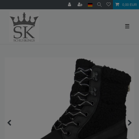
0,00 EUR
☰