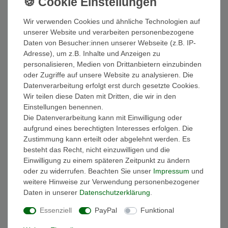
und setzt diese Stiefelette auch noch stilvoll in Szene. Die
Stiefeletten haben einen Blockabsatz mit einer Höhe von 3 cm
Wir verwenden Cookies und ähnliche Technologien auf
und eine Laufsohle aus Gummi. Die Levi´s Solvi Quilted sind
unserer Website und verarbeiten personenbezogene
absolut toll mit allem kombinierbar.
Daten von Besucher:innen unserer Webseite (z.B. IP-
Farbe: Schwarz
Adresse), um z.B. Inhalte und Anzeigen zu
Herstellerfarbe: 559 Full Black
personalisieren, Medien von Drittanbietern einzubinden
Modell: 233619-1912
oder Zugriffe auf unsere Website zu analysieren. Die
Artikelname: Solvi Quilted
Datenverarbeitung erfolgt erst durch gesetzte Cookies.
Obermaterial: Leder und Textil
Wir teilen diese Daten mit Dritten, die wir in den
Innenmaterial: Textil
Einstellungen benennen.
Decksohle: Textil
Die Datenverarbeitung kann mit Einwilligung oder
Sohle: abriebfester Gummi
aufgrund eines berechtigten Interesses erfolgen. Die
Schuhspitze: Rund
Zustimmung kann erteilt oder abgelehnt werden. Es
Verschluss: Schnürung
besteht das Recht, nicht einzuwilligen und die
Absatzform: Blockabsatz
Einwilligung zu einem späteren Zeitpunkt zu ändern
Absatzhöhe :3cm
oder zu widerrufen. Beachten Sie unser
Impressum
und
Anlass: Freizeit
weitere Hinweise zur Verwendung personenbezogener
Außensohle: abriebfest
Daten in unserer
Daten­schutz­erklärung
.
Innensohle: gepolstert
Essenziell
PayPal
Funktional
Fütterungsdicke: ungefüttert
Muster: unifarben