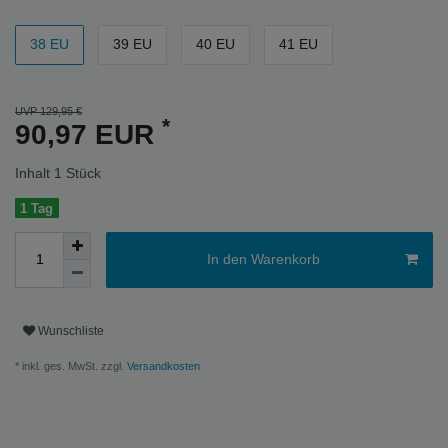
38 EU
39 EU
40 EU
41 EU
UVP 129,95 €
*
90,97 EUR
Inhalt
1
Stück
1 Tag
In den Warenkorb
Wunschliste
* inkl. ges. MwSt. zzgl.
Versandkosten