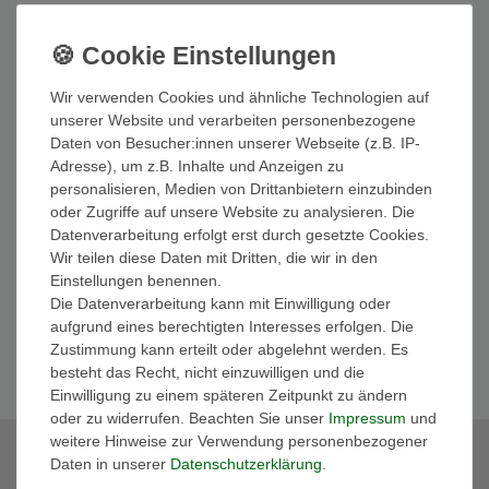
Marco Tozzi Damen Klassische Halbschuhe by
GMK Slipper 2-84200-42 Braun 347 Cognac
Nappa Leder
55,26 € *
Wir verwenden Cookies und ähnliche Technologien auf
UVP 79,95 €
unserer Website und verarbeiten personenbezogene
In den Warenkorb
Daten von Besucher:innen unserer Webseite (z.B. IP-
*
inkl. ges. MwSt.
zzgl.
Versandkosten
Adresse), um z.B. Inhalte und Anzeigen zu
personalisieren, Medien von Drittanbietern einzubinden
oder Zugriffe auf unsere Website zu analysieren. Die
Marco Tozzi Damen Klassische Halbschuhe by
Datenverarbeitung erfolgt erst durch gesetzte Cookies.
GMK Slipper 2-84200-42 Schwarz 022 Black
Nappa Leder
Wir teilen diese Daten mit Dritten, die wir in den
ab 79,95 € *
Einstellungen benennen.
Artikel anzeigen
Die Datenverarbeitung kann mit Einwilligung oder
aufgrund eines berechtigten Interesses erfolgen. Die
*
inkl. ges. MwSt.
zzgl.
Versandkosten
Zustimmung kann erteilt oder abgelehnt werden. Es
besteht das Recht, nicht einzuwilligen und die
Einwilligung zu einem späteren Zeitpunkt zu ändern
oder zu widerrufen. Beachten Sie unser
Impressum
und
weitere Hinweise zur Verwendung personenbezogener
Daten in unserer
Daten­schutz­erklärung
.
Bleib auf dem Laufenden! Erfahre von unseren