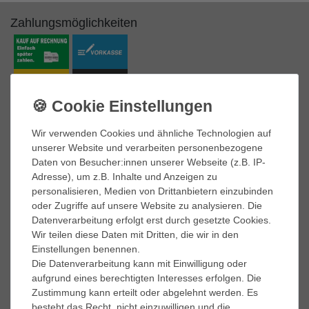
Zahlungsmöglichkeiten
Marken
A.S. 98
Wir verwenden Cookies und ähnliche Technologien auf
adidas Performance
unserer Website und verarbeiten personenbezogene
AKU
Daten von Besucher:innen unserer Webseite (z.B. IP-
ART
Adresse), um z.B. Inhalte und Anzeigen zu
BK British-Knights
personalisieren, Medien von Drittanbietern einzubinden
Buffalo
oder Zugriffe auf unsere Website zu analysieren. Die
Caprice
Datenverarbeitung erfolgt erst durch gesetzte Cookies.
Caterpillar
Wir teilen diese Daten mit Dritten, die wir in den
Columbia
Einstellungen benennen.
Converse
Die Datenverarbeitung kann mit Einwilligung oder
Dr. Martens
aufgrund eines berechtigten Interesses erfolgen. Die
El Naturalista
Zustimmung kann erteilt oder abgelehnt werden. Es
besteht das Recht, nicht einzuwilligen und die