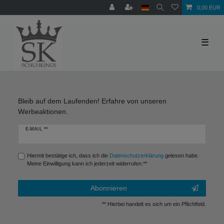
0,00 EUR
☰
Bleib auf dem Laufenden! Erfahre von unseren
Werbeaktionen.
Newsletter
E-MAIL **
Honig
Hiermit bestätige ich, dass ich die
Daten­schutz­erklärung
gelesen habe.
Meine Einwilligung kann ich jederzeit widerrufen.**
Abonnieren
** Hierbei handelt es sich um ein Pflichtfeld.