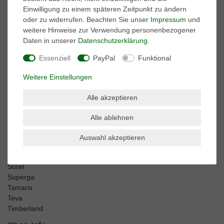
Harley Davidson
Einwilligung zu einem späteren Zeitpunkt zu ändern
Kamik
oder zu widerrufen. Beachten Sie unser
Impressum
und
Keen
weitere Hinweise zur Verwendung personenbezogener
Keds
Daten in unserer
Daten­schutz­erklärung
.
Lackner
Marco Tozzi
Essenziell
PayPal
Funktional
Merrell
Mjus
Weitere Einstellungen
Mustang
Neosens
Alle akzeptieren
Puma
Reef
Alle ablehnen
Salomon
Auswahl akzeptieren
Sebago
Sperry
Sorel
Superga
Tamaris
Teva
Timberland