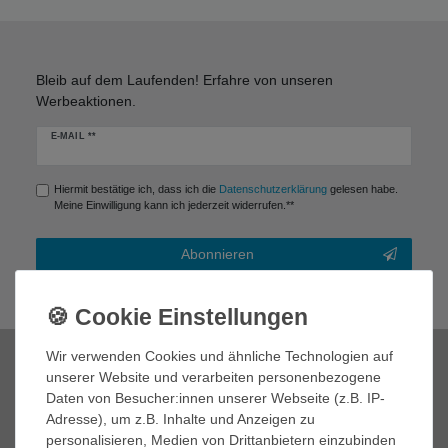
Bleib auf dem Laufenden! Erfahre von unseren
Werbeaktionen.
Newsletter
E-MAIL **
Honig
Hiermit bestätige ich, dass ich die
Daten­schutz­erklärung
gelesen habe.
Meine Einwilligung kann ich jederzeit widerrufen.**
Abonnieren
** Hierbei handelt es sich um ein Pflichtfeld.
Wir verwenden Cookies und ähnliche Technologien auf
Zahlungsmöglichkeiten
unserer Website und verarbeiten personenbezogene
Daten von Besucher:innen unserer Webseite (z.B. IP-
Adresse), um z.B. Inhalte und Anzeigen zu
personalisieren, Medien von Drittanbietern einzubinden