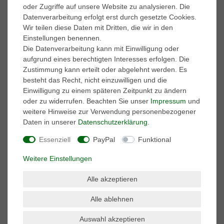
oder Zugriffe auf unsere Website zu analysieren. Die
Datenverarbeitung erfolgt erst durch gesetzte Cookies.
Marken
Wir teilen diese Daten mit Dritten, die wir in den
A.S. 98
Einstellungen benennen.
adidas Performance
Die Datenverarbeitung kann mit Einwilligung oder
AKU
aufgrund eines berechtigten Interesses erfolgen. Die
ART
Zustimmung kann erteilt oder abgelehnt werden. Es
BK British-Knights
besteht das Recht, nicht einzuwilligen und die
Buffalo
Einwilligung zu einem späteren Zeitpunkt zu ändern
Caprice
oder zu widerrufen. Beachten Sie unser
Impressum
und
Caterpillar
weitere Hinweise zur Verwendung personenbezogener
Columbia
Daten in unserer
Daten­schutz­erklärung
.
Converse
Dr. Martens
Essenziell
PayPal
Funktional
El Naturalista
Weitere Einstellungen
Harley Davidson
Kamik
Alle akzeptieren
Keen
Keds
Alle ablehnen
Lackner
Marco Tozzi
Auswahl akzeptieren