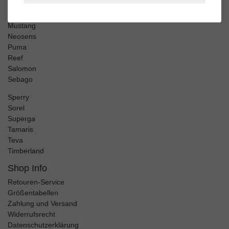
Merrell
Mjus
Mustang
Neosens
Puma
Reef
Salomon
Sebago
Sperry
Sorel
Superga
Tamaris
Teva
Timberland
Shop Info
Retouren-Service
Größentabellen
Zahlung und Versand
Widerrufsrecht
Datenschutzerklärung