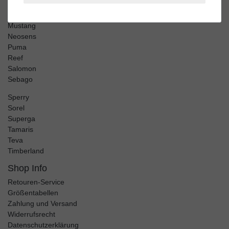
Merrell
Mjus
Mustang
Neosens
Puma
Reef
Salomon
Sebago
Sperry
Sorel
Superga
Tamaris
Teva
Timberland
Shop Info
Retouren-Service
Größentabellen
Zahlung und Versand
Widerrufsrecht
Datenschutzerklärung