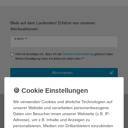
Bleib auf dem Laufenden! Erfahre von unseren
Werbeaktionen.
Newsletter
E-MAIL **
Honig
Hiermit bestätige ich, dass ich die
Daten­schutz­erklärung
gelesen habe.
Meine Einwilligung kann ich jederzeit widerrufen.**
Abonnieren
** Hierbei handelt es sich um ein Pflichtfeld.
Wir verwenden Cookies und ähnliche Technologien auf
Zahlungsmöglichkeiten
unserer Website und verarbeiten personenbezogene
Daten von Besucher:innen unserer Webseite (z.B. IP-
Adresse), um z.B. Inhalte und Anzeigen zu
personalisieren, Medien von Drittanbietern einzubinden