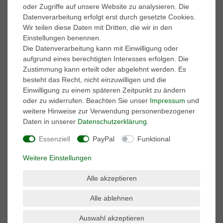
oder Zugriffe auf unsere Website zu analysieren. Die
Datenverarbeitung erfolgt erst durch gesetzte Cookies.
Marken
Wir teilen diese Daten mit Dritten, die wir in den
A.S. 98
Einstellungen benennen.
adidas Performance
Die Datenverarbeitung kann mit Einwilligung oder
AKU
aufgrund eines berechtigten Interesses erfolgen. Die
ART
Zustimmung kann erteilt oder abgelehnt werden. Es
BK British-Knights
besteht das Recht, nicht einzuwilligen und die
Buffalo
Einwilligung zu einem späteren Zeitpunkt zu ändern
Caprice
oder zu widerrufen. Beachten Sie unser
Impressum
und
Caterpillar
weitere Hinweise zur Verwendung personenbezogener
Columbia
Daten in unserer
Daten­schutz­erklärung
.
Converse
Dr. Martens
Essenziell
PayPal
Funktional
El Naturalista
Weitere Einstellungen
Harley Davidson
Kamik
Alle akzeptieren
Keen
Keds
Alle ablehnen
Lackner
Marco Tozzi
Auswahl akzeptieren