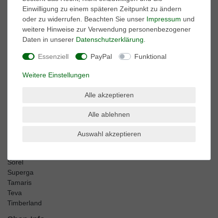
Harley Davidson
Einwilligung zu einem späteren Zeitpunkt zu ändern
Kamik
oder zu widerrufen. Beachten Sie unser
Impressum
und
Keen
weitere Hinweise zur Verwendung personenbezogener
Keds
Daten in unserer
Daten­schutz­erklärung
.
Lackner
Marco Tozzi
Essenziell
PayPal
Funktional
Merrell
Mjus
Weitere Einstellungen
Mustang
Neosens
Alle akzeptieren
Puma
Reef
Alle ablehnen
Salomon
Auswahl akzeptieren
Sebago
Sperry
Sorel
Superga
Tamaris
Teva
Timberland