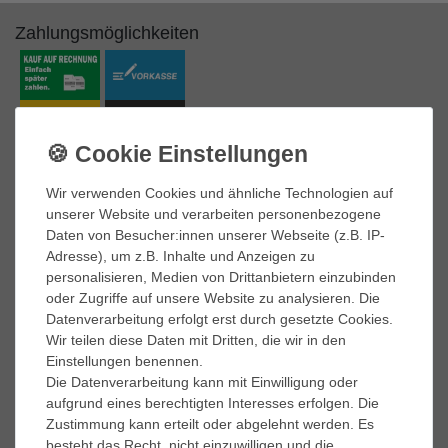
Zahlungsmöglichkeiten
Marken
A.S. 98
Wir verwenden Cookies und ähnliche Technologien auf
adidas Performance
unserer Website und verarbeiten personenbezogene
AKU
Daten von Besucher:innen unserer Webseite (z.B. IP-
ART
Adresse), um z.B. Inhalte und Anzeigen zu
BK British-Knights
personalisieren, Medien von Drittanbietern einzubinden
Buffalo
oder Zugriffe auf unsere Website zu analysieren. Die
Caprice
Datenverarbeitung erfolgt erst durch gesetzte Cookies.
Caterpillar
Wir teilen diese Daten mit Dritten, die wir in den
Columbia
Einstellungen benennen.
Converse
Die Datenverarbeitung kann mit Einwilligung oder
Dr. Martens
aufgrund eines berechtigten Interesses erfolgen. Die
El Naturalista
Zustimmung kann erteilt oder abgelehnt werden. Es
besteht das Recht, nicht einzuwilligen und die