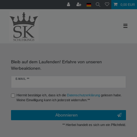
0,00 EUR
☰
Bleib auf dem Laufenden! Erfahre von unseren
Werbeaktionen.
Newsletter
E-MAIL **
Honig
Hiermit bestätige ich, dass ich die
Daten­schutz­erklärung
gelesen habe.
Meine Einwilligung kann ich jederzeit widerrufen.**
Abonnieren
** Hierbei handelt es sich um ein Pflichtfeld.