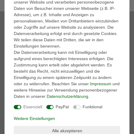
unserer Website und verarbeiten personenbezogene
Daten von Besucher:innen unserer Webseite (z.B. IP-
Adresse), um z.B. Inhalte und Anzeigen zu
Zahlungsmöglichkeiten
personalisieren, Medien von Drittanbietern einzubinden
oder Zugriffe auf unsere Website zu analysieren. Die
Datenverarbeitung erfolgt erst durch gesetzte Cookies.
Wir teilen diese Daten mit Dritten, die wir in den
Einstellungen benennen.
Die Datenverarbeitung kann mit Einwilligung oder
Marken
aufgrund eines berechtigten Interesses erfolgen. Die
Zustimmung kann erteilt oder abgelehnt werden. Es
A.S. 98
besteht das Recht, nicht einzuwilligen und die
adidas Performance
Einwilligung zu einem späteren Zeitpunkt zu ändern
AKU
oder zu widerrufen. Beachten Sie unser
Impressum
und
ART
weitere Hinweise zur Verwendung personenbezogener
BK British-Knights
Daten in unserer
Daten­schutz­erklärung
.
Buffalo
Caprice
Essenziell
PayPal
Funktional
Caterpillar
Columbia
Weitere Einstellungen
Converse
Dr. Martens
Alle akzeptieren