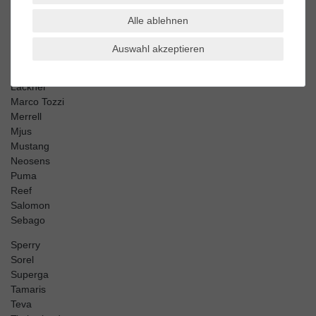
El Naturalista
Alle ablehnen
Harley Davidson
Kamik
Auswahl akzeptieren
Keen
Keds
Lackner
Marco Tozzi
Merrell
Mjus
Mustang
Neosens
Puma
Reef
Salomon
Sebago
Sperry
Sorel
Superga
Tamaris
Teva