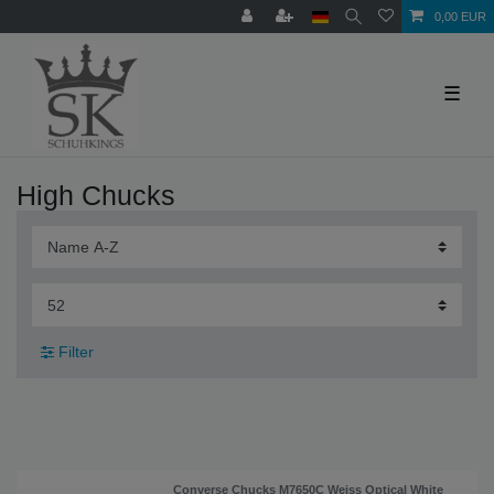
0,00 EUR
☰
High Chucks
Filter
Converse Chucks M7650C Weiss Optical White