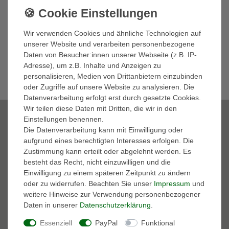
Newsletter
E-MAIL **
Honig
Hiermit bestätige ich, dass ich die
Daten­schutz­erklärung
gelesen habe.
Wir verwenden Cookies und ähnliche Technologien auf
Meine Einwilligung kann ich jederzeit widerrufen.**
unserer Website und verarbeiten personenbezogene
Daten von Besucher:innen unserer Webseite (z.B. IP-
Abonnieren
Adresse), um z.B. Inhalte und Anzeigen zu
personalisieren, Medien von Drittanbietern einzubinden
** Hierbei handelt es sich um ein Pflichtfeld.
oder Zugriffe auf unsere Website zu analysieren. Die
Datenverarbeitung erfolgt erst durch gesetzte Cookies.
Wir teilen diese Daten mit Dritten, die wir in den
Zahlungsmöglichkeiten
Einstellungen benennen.
Die Datenverarbeitung kann mit Einwilligung oder
aufgrund eines berechtigten Interesses erfolgen. Die
Zustimmung kann erteilt oder abgelehnt werden. Es
besteht das Recht, nicht einzuwilligen und die
Einwilligung zu einem späteren Zeitpunkt zu ändern
Marken
oder zu widerrufen. Beachten Sie unser
Impressum
und
A.S. 98
weitere Hinweise zur Verwendung personenbezogener
adidas Performance
Daten in unserer
Daten­schutz­erklärung
.
AKU
Essenziell
PayPal
Funktional
ART