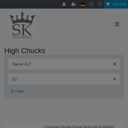
0,00 EUR
☰
High Chucks
Filter
Converse Chucks Chuck Taylor AS HI 135251C