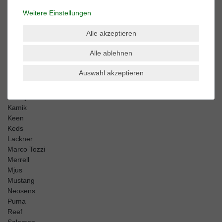
BK British-Knights
Weitere Einstellungen
Buffalo
Caprice
Alle akzeptieren
Caterpillar
Columbia
Alle ablehnen
Converse
Dr. Martens
Auswahl akzeptieren
El Naturalista
Harley Davidson
Kamik
Keen
Keds
Lackner
Marco Tozzi
Merrell
Mjus
Mustang
Neosens
Puma
Reef