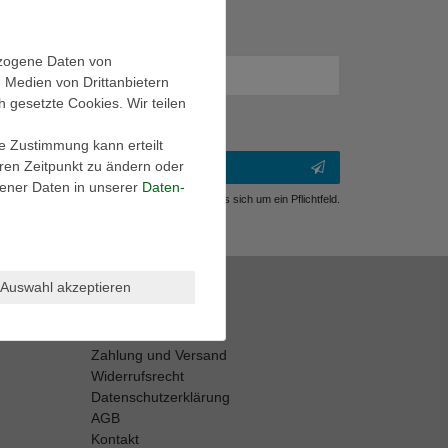
ezogene Daten von
, Medien von Drittanbietern
h gesetzte Cookies. Wir teilen
ie Zustimmung kann erteilt
eren Zeitpunkt zu ändern oder
ener Daten in unserer
Daten­
** Hierbei handelt es sich um ein Pflichtfeld.
Shop Info
Auswahl akzeptieren
Retouren-Service
Größentabellen
Zahlung und Versand
Widerrufsrecht
Datenschutzerklärung
AGB
Kontakt