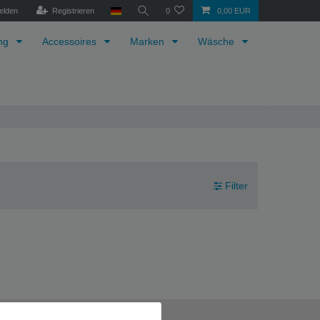
elden
Registrieren
0
0,00 EUR
ung
Accessoires
Marken
Wäsche
Filter