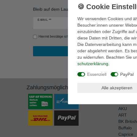
Bleib auf dem Laufenden! Erfahre von unseren Werbe
Wir verwenden Cookies und äh
Newsletter
E-MAIL **
Besucher:innen unserer Webseit
Honig
einzubinden oder Zugriffe auf 
Hiermit bestätige ich, dass ich die
Daten­schutz­erklärung
gelesen ha
diese Daten mit Dritten, die w
Die Datenverarbeitung kann mit
oder abgelehnt werden. Es best
zu widerrufen. Beachten Sie 
schutz­erklärung
.
Essenziell
PayPal
Zahlungsmöglichkeiten
Marken
Alle akzeptieren
A.S. 98
adidas P
AKU
ART
BK Britis
Buffalo
Caprice