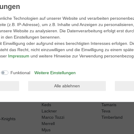
aktionen.
nliche Technologien auf unserer Website und verarbeiten personenb
e (z.B. IP-Adresse), um z.B. Inhalte und Anzeigen zu personalisieren
unsere Website zu analysieren. Die Datenverarbeitung erfolgt erst durc
be. Meine Einwilligung kann ich jederzeit widerrufen.**
ir in den Einstellungen benennen.
 Einwilligung oder aufgrund eines berechtigten Interesses erfolgen. D
eht das Recht, nicht einzuwilligen und die Einwilligung zu einem spät
Abonnieren
unser
Impressum
und weitere Hinweise zur Verwendung personenbezog
Funktional
Weitere Einstellungen
Alle ablehnen
Harley Davidson
Sperry
Kamik
Sorel
Keen
Superga
erformance
Keds
Tamaris
Lackner
Teva
Marco Tozzi
Timberland
h-Knights
Merrell
Mjus