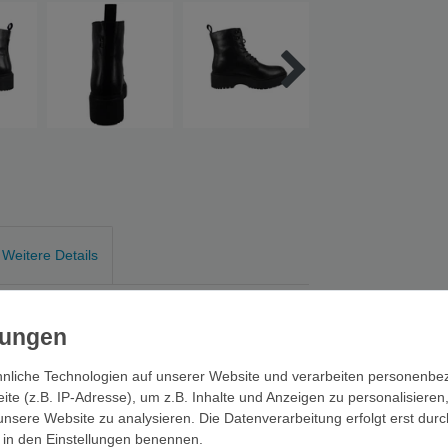
Weitere Details
le. Retourenrückläufer mit möglichen leichten
s Obermaterial aus pflegeleichtem echten
enehmen Tragekomfort. Der Schnürverschluss
nliche Technologien auf unserer Website und verarbeiten personenb
 Blockabsatz mit einer Höhe von 3 cm und eine
e (z.B. IP-Adresse), um z.B. Inhalte und Anzeigen zu personalisieren
unsere Website zu analysieren. Die Datenverarbeitung erfolgt erst durc
ir in den Einstellungen benennen.