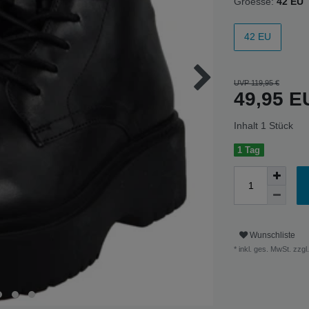
Groesse:
42 EU
42 EU
UVP 119,95 €
49,95 
Inhalt
1
Stück
1 Tag
Wunschliste
* inkl. ges. MwSt. zzgl.