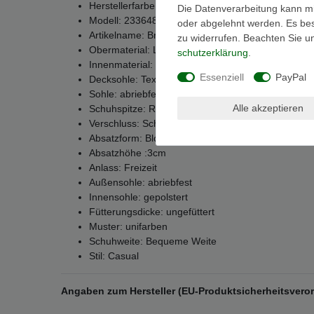
Herstellerfarbe: 559 Full Black
Die Datenverarbeitung kann mit
Modell: 233648-710
oder abgelehnt werden. Es best
Artikelname: Bria
zu widerrufen. Beachten Sie 
Obermaterial: Leder
schutz­erklärung
.
Innenmaterial: Textil
Essenziell
PayPal
Decksohle: Textil
Sohle: abriebfester Gummi
Alle akzeptieren
Schuhspitze: Rund
Verschluss: Schnürung
Absatzform: Blockabsatz
Absatzhöhe :3cm
Anlass: Freizeit
Außensohle: abriebfest
Innensohle: gepolstert
Fütterungsdicke: ungefüttert
Muster: unifarben
Schuhweite: Bequeme Weite
Stil: Casual
Angaben zum Hersteller (EU-Produktsicherheitsver