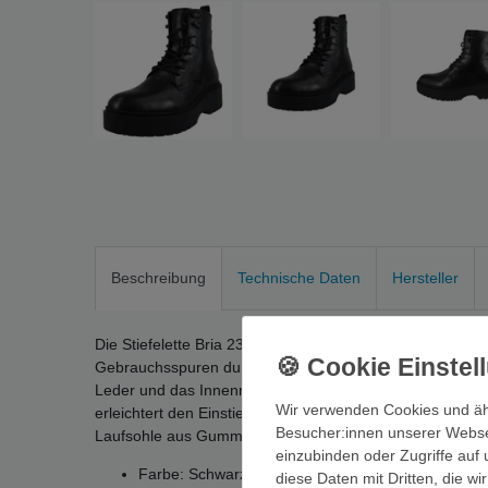
Beschreibung
Technische Daten
Hersteller
Die Stiefelette Bria 233648-710 von Levi´s im Casual-Sty
Gebrauchsspuren durch Anprobe oder kurze Nutzung. Da
Leder und das Innenmaterial aus Textil sorgen für ang
Wir verwenden Cookies und äh
erleichtert den Einstieg. Die Stiefeletten besitzen einen
Besucher:innen unserer Webseit
Laufsohle aus Gummi.
einzubinden oder Zugriffe auf 
Farbe: Schwarz
diese Daten mit Dritten, die w