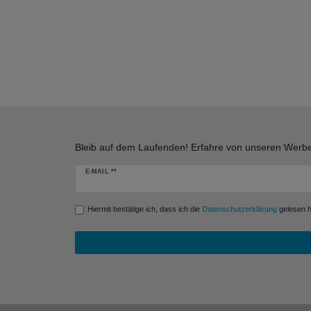
Bleib auf dem Laufenden! Erfahre von unseren Werbe
Newsletter
E-MAIL **
Honig
Hiermit bestätige ich, dass ich die
Daten­schutz­erklärung
gelesen ha