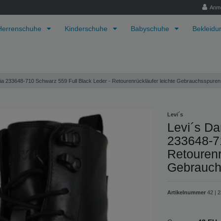
Anm
Herrenschuhe
Kinderschuhe
Babyschuhe
Bekleid
Bria 233648-710 Schwarz 559 Full Black Leder - Retourenrückläufer leichte Gebrauchsspuren
Levi´s
Levi´s Da
233648-7
Retourenr
Gebrauch
Artikelnummer
42 | 