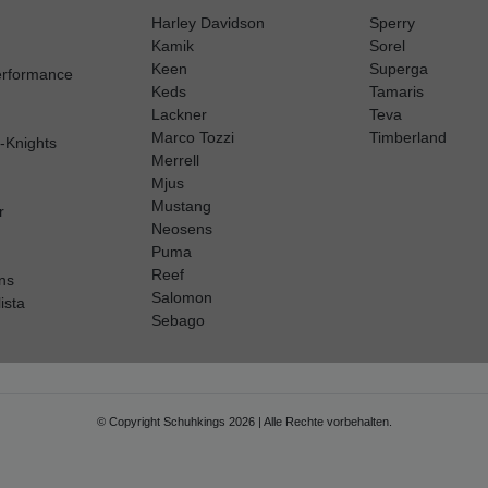
Harley Davidson
Sperry
Kamik
Sorel
Keen
Superga
erformance
Keds
Tamaris
Lackner
Teva
Marco Tozzi
Timberland
h-Knights
Merrell
Mjus
Mustang
r
Neosens
Puma
Reef
ns
Salomon
ista
Sebago
© Copyright Schuhkings 2026 | Alle Rechte vorbehalten.