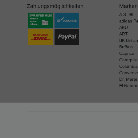
Zahlungsmöglichkeiten
Marken
A.S. 98
adidas P
AKU
ART
BK Britis
Buffalo
Caprice
Caterpilla
Columbia
Converse
Dr. Marte
El Natural