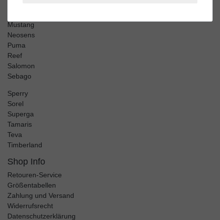
Merrell
Mjus
Mustang
Neosens
Puma
Reef
Salomon
Sebago
Sperry
Sorel
Superga
Tamaris
Teva
Timberland
Shop Info
Retouren-Service
Größentabellen
Zahlung und Versand
Widerrufsrecht
Datenschutzerklärung