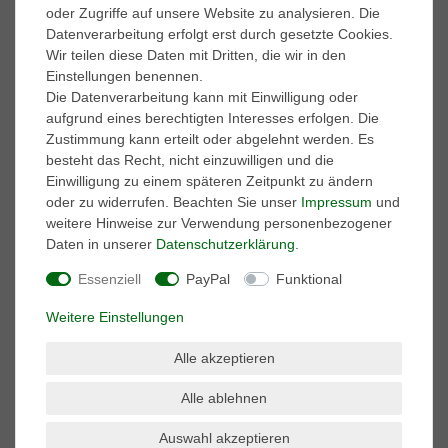
oder Zugriffe auf unsere Website zu analysieren. Die
Datenverarbeitung erfolgt erst durch gesetzte Cookies.
Marken
Wir teilen diese Daten mit Dritten, die wir in den
A.S. 98
Einstellungen benennen.
adidas Performance
Die Datenverarbeitung kann mit Einwilligung oder
AKU
aufgrund eines berechtigten Interesses erfolgen. Die
ART
Zustimmung kann erteilt oder abgelehnt werden. Es
BK British-Knights
besteht das Recht, nicht einzuwilligen und die
Buffalo
Einwilligung zu einem späteren Zeitpunkt zu ändern
Caprice
oder zu widerrufen. Beachten Sie unser
Impressum
und
Caterpillar
weitere Hinweise zur Verwendung personenbezogener
Columbia
Daten in unserer
Daten­schutz­erklärung
.
Converse
Dr. Martens
Essenziell
PayPal
Funktional
El Naturalista
Weitere Einstellungen
Harley Davidson
Kamik
Alle akzeptieren
Keen
Keds
Alle ablehnen
Lackner
Marco Tozzi
Auswahl akzeptieren