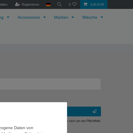
elden
Registrieren
0
0,00 EUR
ung
Accessoires
Marken
Wäsche
** Hierbei handelt es sich um ein Pflichtfeld.
ezogene Daten von