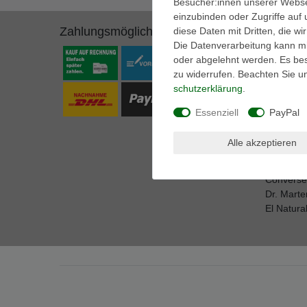
Besucher:innen unserer Webseit
einzubinden oder Zugriffe auf 
Zahlungsmöglichkeiten
Marken
diese Daten mit Dritten, die w
Die Datenverarbeitung kann mit
A.S. 98
oder abgelehnt werden. Es best
adidas P
zu widerrufen. Beachten Sie 
AKU
schutz­erklärung
.
ART
BK Britis
Essenziell
PayPal
Buffalo
Caprice
Alle akzeptieren
Caterpilla
Columbia
Converse
Dr. Marte
El Natural