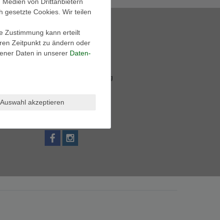
, Medien von Drittanbietern
h gesetzte Cookies. Wir teilen
Shop Info
ie Zustimmung kann erteilt
Retouren-Service
eren Zeitpunkt zu ändern oder
Größentabellen
ener Daten in unserer
Daten­
Zahlung und Versand
Widerrufsrecht
Datenschutzerklärung
AGB
Kontakt
Auswahl akzeptieren
Jobs
Impressum