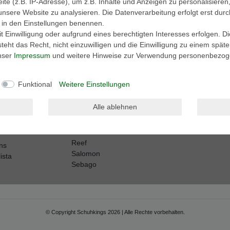
e (z.B. IP-Adresse), um z.B. Inhalte und Anzeigen zu personalisieren
unsere Website zu analysieren. Die Datenverarbeitung erfolgt erst durc
ir in den Einstellungen benennen.
Harley Davidson
Sperry
 Einwilligung oder aufgrund eines berechtigten Interesses erfolgen. D
Kamik
Sorel
eht das Recht, nicht einzuwilligen und die Einwilligung zu einem spät
Keen
Superga
erformance
unser
Impressum
und weitere Hinweise zur Verwendung personenbezog
Keds
Tamaris
Lackner
Teva
Marco Tozzi
Timberland
h-Knights
Funktional
Weitere Einstellungen
Merrell
Mjus
Alle ablehnen
Mustang
r
Neosens
Puma
Reef
ns
Salomon
ista
Sebago
© Copyright Schuhkings 2026 | Alle Rechte vorbehalten.