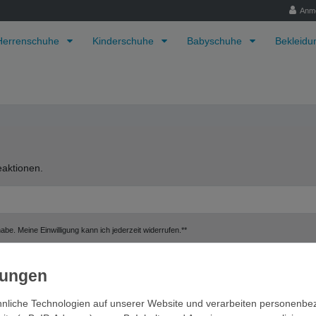
Anm
Herrenschuhe
Kinderschuhe
Babyschuhe
Bekleid
aktionen.
be. Meine Einwilligung kann ich jederzeit widerrufen.**
Abonnieren
nliche Technologien auf unserer Website und verarbeiten personenb